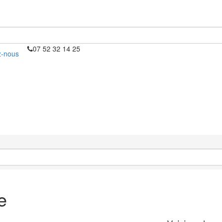
07 52 32 14 25
z-nous
e