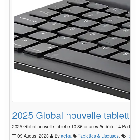
2025 Global nouvelle tablet
2025 Global nouvelle tablette 10.36 pouces Android 14 Pad 
09 August 2026
By
aelka
Tablettes & Liseuses
,
12
1