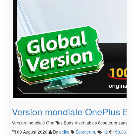
Version mondiale OnePlus Buds
Version mondiale OnePlus Buds 4 véritables écouteurs sans fil j
09 August 2026
By
aelka
Écouteurs
,
12
159.36
.