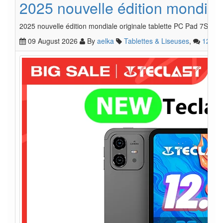
2025 nouvelle édition mondia
2025 nouvelle édition mondiale originale tablette PC Pad 7S P
09 August 2026
By
aelka
Tablettes & Liseuses
,
12
2