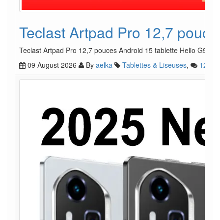
Teclast Artpad Pro 12,7 pouce
Teclast Artpad Pro 12,7 pouces Android 15 tablette Helio G99 A
09 August 2026
By
aelka
Tablettes & Liseuses
,
12
3